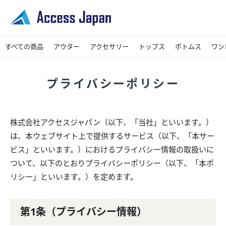
すべての商品
アウター
アクセサリー
トップス
ボトムス
ワン
コート
ジャケット
ブルゾン・ジャンパー
シューズ
その他
バッグ
Tシャツ・カットソー
シャツ・ブラウス
パーカー
スカート
デニムパンツ
パンツ
レギンスパンツ
プライバシーポリシー
株式会社アクセスジャパン（以下、「当社」といいます。）
は、本ウェブサイト上で提供するサービス（以下、「本サー
ビス」といいます。）におけるプライバシー情報の取扱いに
ついて、以下のとおりプライバシーポリシー（以下、「本ポ
リシー」といいます。）を定めます。
第1条（プライバシー情報）