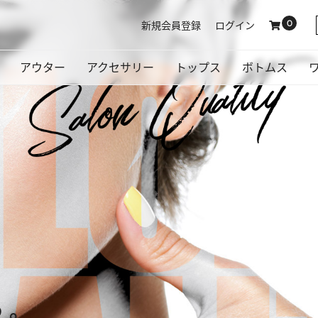
新規会員登録
ログイン
0
アウター
アクセサリー
トップス
ボトムス
コート
ジャケット
ブルゾン・ジャンパー
シューズ
その他
バッグ
Tシャツ・カットソー
シャツ・ブラウス
パーカー
スカート
デニムパンツ
パンツ
レギンスパンツ
う。