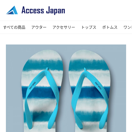
すべての商品
アウター
アクセサリー
トップス
ボトムス
ワン
コート
ジャケット
ブルゾン・ジャンパー
シューズ
その他
バッグ
Tシャツ・カットソー
シャツ・ブラウス
パーカー
スカート
デニムパンツ
パンツ
レギンスパンツ