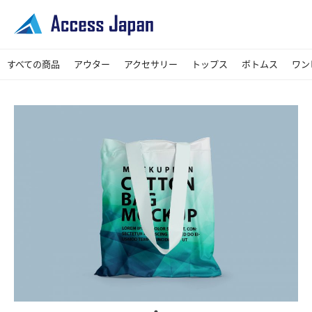
すべての商品
アウター
アクセサリー
トップス
ボトムス
ワン
コート
ジャケット
ブルゾン・ジャンパー
シューズ
その他
バッグ
Tシャツ・カットソー
シャツ・ブラウス
パーカー
スカート
デニムパンツ
パンツ
レギンスパンツ