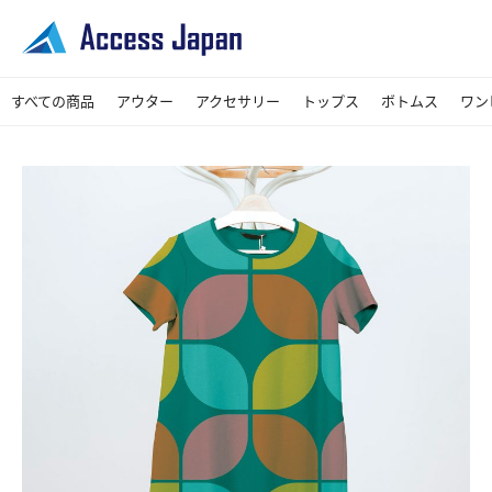
すべての商品
アウター
アクセサリー
トップス
ボトムス
ワン
コート
ジャケット
ブルゾン・ジャンパー
シューズ
その他
バッグ
Tシャツ・カットソー
シャツ・ブラウス
パーカー
スカート
デニムパンツ
パンツ
レギンスパンツ